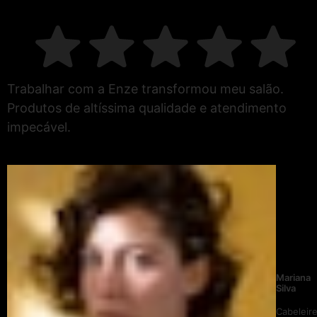
Trabalhar com a Enze transformou meu salão.
Produtos de altíssima qualidade e atendimento
impecável.
Mariana
Silva
Cabeleire